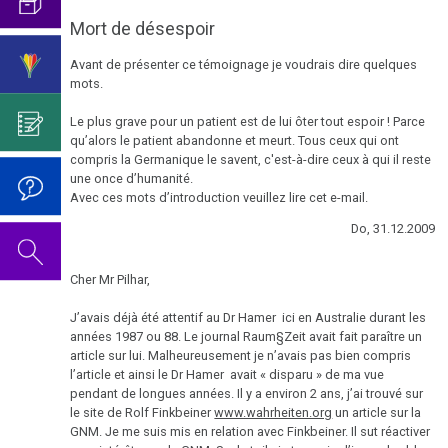
Concert
La
Trnava
son
Cancer
d'anniversaire
Mort de désespoir
4ème
nouveau
de
2019
Quelques
Avant de présenter ce témoignage je voudrais dire quelques
loi
livre
la
points
mots.
Mein
L'anniversaire
vessie
La
de
Studentenmädchen
du
Le plus grave pour un patient est de lui ôter tout espoir ! Parce
5ème
repères
Cancer
Dr.
qu’alors le patient abandonne et meurt. Tous ceux qui ont
loi
1981-
Vidéos
du
compris la Germanique le savent, c'est-à-dire ceux à qui il reste
Hamer,
2006
dans
une once d’humanité.
sein
2023
Lexikon
Avec ces mots d’introduction veuillez lire cet e-mail.
d'autres
-
Hommage
Cancer
langues
L'anniversaire
Do, 31.12.2009
Nomenclature
de
du
du
G.Kausch
côlon
Dr.
Cher Mr Pilhar,
DHS
au
Hamer,
Cancer
Dr
J’avais déjà été attentif au Dr Hamer ici en Australie durant les
Les
2024
du
années 1987 ou 88. Le journal Raum§Zeit avait fait paraître un
Hamer
métastases
article sur lui. Malheureusement je n’avais pas bien compris
rectum
en
l’article et ainsi le Dr Hamer avait « disparu » de ma vue
La
l'honneur
pendant de longues années. Il y a environ 2 ans, j’ai trouvé sur
Peau
douleur
de
le site de Rolf Finkbeiner
www.wahrheiten.org
un article sur la
GNM. Je me suis mis en relation avec Finkbeiner. Il sut réactiver
son
Le