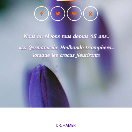
Nous en rêvons tous depuis 45 ans...
«La Germanische Heilkunde triomphera...
lorsque les crocus fleuriront»
DR. HAMER