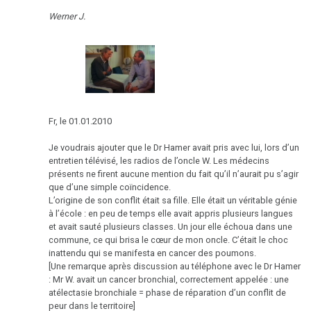
Estomac
Werner J.
Le
2016
mésothéliome
Sclérose
multiple
2015
-
Fr, le 01.01.2010
Conflit
Je voudrais ajouter que le Dr Hamer avait pris avec lui, lors d’un
de
entretien télévisé, les radios de l’oncle W. Les médecins
2013
motricité
présents ne firent aucune mention du fait qu’il n’aurait pu s’agir
que d’une simple coïncidence.
Epilepsie
L’origine de son conflit était sa fille. Elle était un véritable génie
à l’école : en peu de temps elle avait appris plusieurs langues
AVC
et avait sauté plusieurs classes. Un jour elle échoua dans une
2012
commune, ce qui brisa le cœur de mon oncle. C’était le choc
L'espace
inattendu qui se manifesta en cancer des poumons.
[Une remarque après discussion au téléphone avec le Dr Hamer
oral
: Mr W. avait un cancer bronchial, correctement appelée : une
2010
atélectasie bronchiale = phase de réparation d’un conflit de
Le
peur dans le territoire]