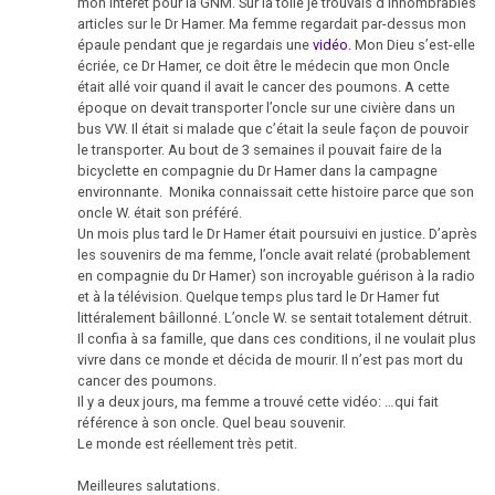
La
mon intérêt pour la GNM. Sur la toile je trouvais d’innombrables
80e
Cœur
articles sur le Dr Hamer. Ma femme regardait par-dessus mon
thérapie
anniversaire
épaule pendant que je regardais une
vidéo.
Mon Dieu s’est-elle
Cancer
écriée, ce Dr Hamer, ce doit être le médecin que mon Oncle
Mein
2025
des
était allé voir quand il avait le cancer des poumons. A cette
Studentenmädchen
époque on devait transporter l’oncle sur une civière dans un
os
-
bus VW. Il était si malade que c’était la seule façon de pouvoir
le transporter. Au bout de 3 semaines il pouvait faire de la
Sensation
La
bicyclette en compagnie du Dr Hamer dans la campagne
thérapeutique
2024
leucémie
environnante. Monika connaissait cette histoire parce que son
oncle W. était son préféré.
Cancer
Un mois plus tard le Dr Hamer était poursuivi en justice. D’après
du
les souvenirs de ma femme, l’oncle avait relaté (probablement
2022
en compagnie du Dr Hamer) son incroyable guérison à la radio
foie
et à la télévision. Quelque temps plus tard le Dr Hamer fut
littéralement bâillonné. L’oncle W. se sentait totalement détruit.
Cancer
Il confia à sa famille, que dans ces conditions, il ne voulait plus
du
vivre dans ce monde et décida de mourir. Il n’est pas mort du
2020
poumon
cancer des poumons.
Il y a deux jours, ma femme a trouvé cette vidéo: …qui fait
Les
référence à son oncle. Quel beau souvenir.
Le monde est réellement très petit.
ganglions
2017
lymphatiques
Meilleures salutations.