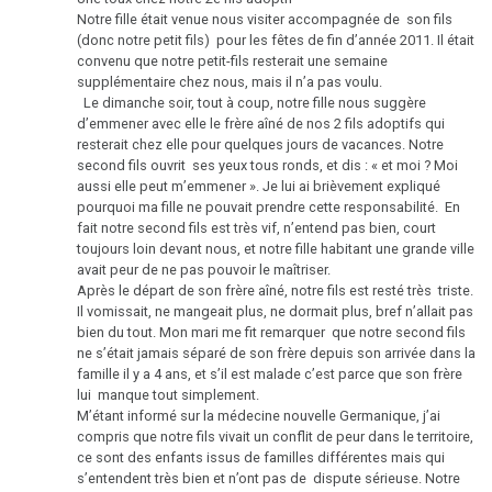
Notre fille était venue nous visiter accompagnée de son fils
Le
(donc notre petit fils) pour les fêtes de fin d’année 2011. Il était
convenu que notre petit-fils resterait une semaine
site
supplémentaire chez nous, mais il n’a pas voulu.
est
Le dimanche soir, tout à coup, notre fille nous suggère
en
d’emmener avec elle le frère aîné de nos 2 fils adoptifs qui
construction
resterait chez elle pour quelques jours de vacances. Notre
second fils ouvrit ses yeux tous ronds, et dis : « et moi ? Moi
aussi elle peut m’emmener ». Je lui ai brièvement expliqué
pourquoi ma fille ne pouvait prendre cette responsabilité. En
fait notre second fils est très vif, n’entend pas bien, court
toujours loin devant nous, et notre fille habitant une grande ville
avait peur de ne pas pouvoir le maîtriser.
Après le départ de son frère aîné, notre fils est resté très triste.
Il vomissait, ne mangeait plus, ne dormait plus, bref n’allait pas
bien du tout. Mon mari me fit remarquer que notre second fils
ne s’était jamais séparé de son frère depuis son arrivée dans la
famille il y a 4 ans, et s’il est malade c’est parce que son frère
lui manque tout simplement.
M’étant informé sur la médecine nouvelle Germanique, j’ai
compris que notre fils vivait un conflit de peur dans le territoire,
ce sont des enfants issus de familles différentes mais qui
s’entendent très bien et n’ont pas de dispute sérieuse. Notre