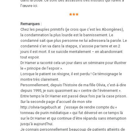
dans la boue. Ce sont des assassins très instruits qui furent à
Le
l’œuvre ici.
site
***
2000
est
Remarques :
en
Chez les peuples primitifs (je crois que c’est les Aborigènes),
construction
la condamnation la plus lourde est le bannissement. Le
1999
condamné sait que plus personne ne lui adressera la parole. Le
condamné s’en va dans la steppe, s’assoie par terre et en 2
jours il est mort. Il se suicide mentalement – en abandonnant
tout espoir.
Dr Hamer a raconté cela un jour dans un séminaire pour illustrer
1998
le « principe de l’espoir ».
Lorsque le patient se résigne, il est perdu ! Ce témoignage le
montre très clairement.
Personnellement, depuis l’histoire de ma fille Olivia, c'est-à-dire
depuis 1995, je suis quasiment au « centre de l’évènement ».
1997
Entre temps le Dr Hamer est passé deux fois par la case prison.
Sur la seconde page d’accueil de mon site
http://olivia-tagebuch.at j’essaye de rendre compte du «
tonneau de purin médiatique » qui fut déversé en ce temps là
1996
sur le Dr Hamer et qui continue d’être répandu sans interruption
jusqu’à aujourd’hui.
Je connais personnellement beaucoup de patients atteints de