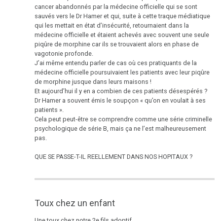
cancer abandonnés par la médecine officielle qui se sont
sauvés vers le Dr Hamer et qui, suite à cette traque médiatique
1992
qui les mettait en état d’insécurité, retournaient dans la
médecine officielle et étaient achevés avec souvent une seule
piqûre de morphine car ils se trouvaient alors en phase de
vagotonie profonde.
J’ai même entendu parler de cas où ces pratiquants de la
1989
médecine officielle poursuivaient les patients avec leur piqûre
de morphine jusque dans leurs maisons !
Et aujourd’hui il y en a combien de ces patients désespérés ?
Dr Hamer a souvent émis le soupçon « qu’on en voulait à ses
1988
patients ».
Cela peut peut-être se comprendre comme une série criminelle
psychologique de série B, mais ça ne l’est malheureusement
pas.
1981
QUE SE PASSE-T-IL REELLEMENT DANS NOS HOPITAUX ?
Devant
Toux chez un enfant
l’année
1981
Une toux chez notre 2e fils adoptif