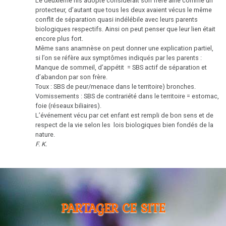
Le deuxième fils adopté considérait son frère aîné comme un
protecteur, d’autant que tous les deux avaient vécus le même
conflit de séparation quasi indélébile avec leurs parents
biologiques respectifs. Ainsi on peut penser que leur lien était
encore plus fort.
Même sans anamnèse on peut donner une explication partiel,
si l’on se réfère aux symptômes indiqués par les parents :
Manque de sommeil, d’appétit = SBS actif de séparation et
d’abandon par son frère.
Toux : SBS de peur/menace dans le territoire) bronches.
Vomissements : SBS de contrariété dans le territoire = estomac,
foie (réseaux biliaires).
L’événement vécu par cet enfant est rempli de bon sens et de
respect de la vie selon les lois biologiques bien fondés de la
nature.
F. K.
PARTAGER CE SITE