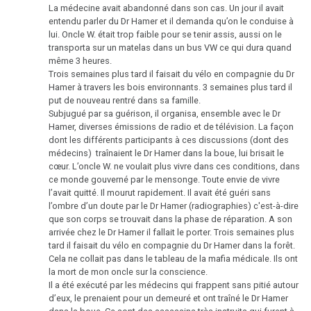
nez
La médecine avait abandonné dans son cas. Un jour il avait
entendu parler du Dr Hamer et il demanda qu’on le conduise à
Le
lui. Oncle W. était trop faible pour se tenir assis, aussi on le
2009
rein
transporta sur un matelas dans un bus VW ce qui dura quand
même 3 heures.
Trois semaines plus tard il faisait du vélo en compagnie du Dr
SBS
Hamer à travers les bois environnants. 3 semaines plus tard il
des
put de nouveau rentré dans sa famille.
2008
tubes
Subjugué par sa guérison, il organisa, ensemble avec le Dr
collecteurs
Hamer, diverses émissions de radio et de télévision. La façon
dont les différents participants à ces discussions (dont des
d.
médecins) traînaient le Dr Hamer dans la boue, lui brisait le
rein
2006
cœur. L’oncle W. ne voulait plus vivre dans ces conditions, dans
ce monde gouverné par le mensonge. Toute envie de vivre
Le
l’avait quitté. Il mourut rapidement. Il avait été guéri sans
cancer
l’ombre d’un doute par le Dr Hamer (radiographies) c'est-à-dire
que son corps se trouvait dans la phase de réparation. A son
du
2005
arrivée chez le Dr Hamer il fallait le porter. Trois semaines plus
pancréas
tard il faisait du vélo en compagnie du Dr Hamer dans la forêt.
Cela ne collait pas dans le tableau de la mafia médicale. Ils ont
Utérus
la mort de mon oncle sur la conscience.
2004
Il a été exécuté par les médecins qui frappent sans pitié autour
Diabète
d’eux, le prenaient pour un demeuré et ont traîné le Dr Hamer