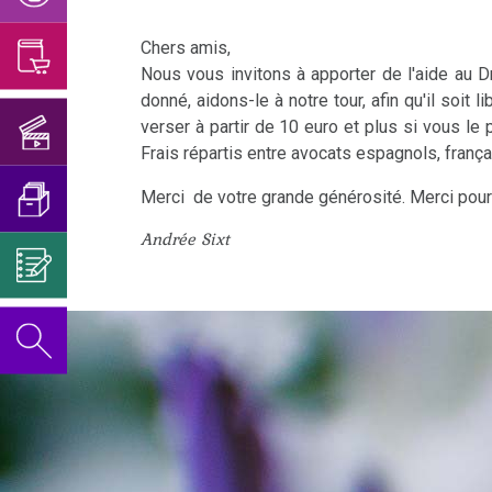
Concert
Les
Hamer
La
-
d'anniversaire
allergies
Chers amis,
au
3ème
Andrée
2018
Nous vous invitons à apporter de l'aide au D
sujet
loi
Sixt
Yeux
donné, aidons-le à notre tour, afin qu'il soit
de
Concert
aux
verser à partir de 10 euro et plus si vous le
La
Cancer
Frais répartis entre avocats espagnols, frança
son
d'anniversaire
amis
4ème
de
nouveau
2019
Merci de votre grande générosité. Merci pour 
loi
14.09.
la
livre
Andrée Sixt
L'anniversaire
-
vessie
Mein
La
du
Précisions
Studentenmädchen
5ème
Cancer
Dr.
concernant
loi
du
Vidéos
Hamer,
l’arrestation
sein
dans
2023
Lexikon
du
d'autres
-
Dr
Cancer
L'anniversaire
langues
Nomenclature
Hamer
du
du
côlon