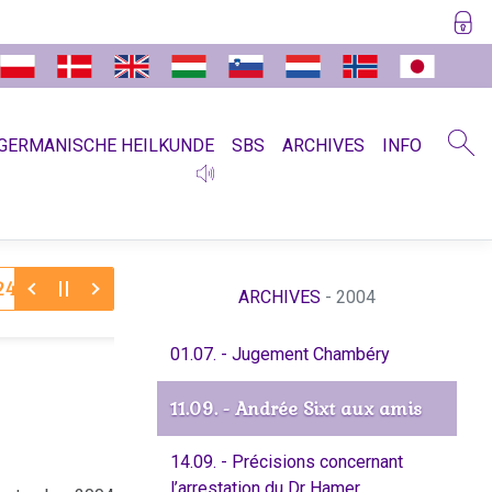
GERMANISCHE HEILKUNDE
SBS
ARCHIVES
INFO
04/2025:
Ewa Leimer - Notre fidèle compagne et amie de lon
ARCHIVES
- 2004
01.07. - Jugement Chambéry
11.09. - Andrée Sixt aux amis
14.09. - Précisions concernant
l’arrestation du Dr Hamer