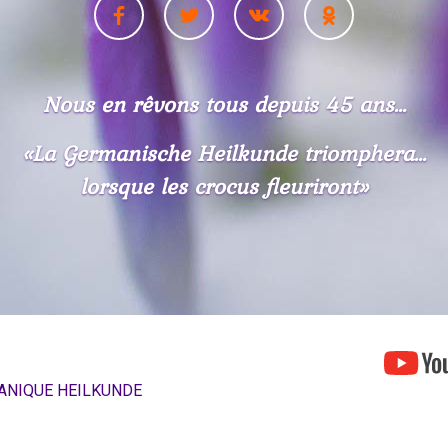
Nous en rêvons tous depuis 45 ans...
«La Germanische Heilkunde triomphera...
lorsque les crocus fleuriront»
ANIQUE HEILKUNDE